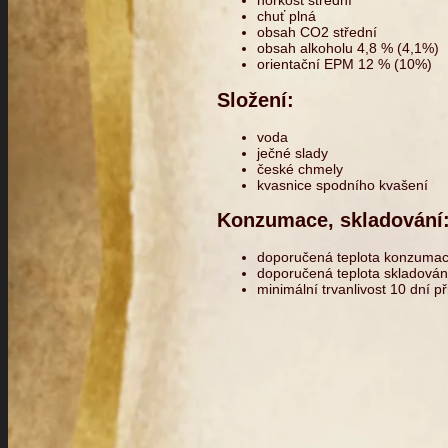
hořkost střední
chuť plná
obsah CO2 střední
obsah alkoholu 4,8 % (4,1%)
orientační EPM 12 % (10%)
Složení:
voda
ječné slady
české chmely
kvasnice spodního kvašení
Konzumace, skladování
doporučená teplota konzumac
doporučená teplota skladován
minimální trvanlivost 10 dní p