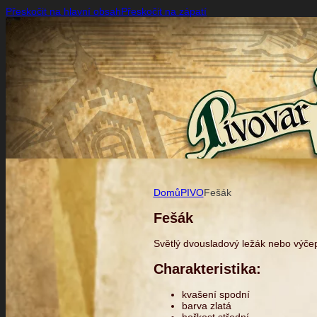
Přeskočit na hlavní obsah
Přeskočit na zápatí
Domů
PIVO
Fešák
Fešák
Světlý dvousladový ležák nebo výče
Charakteristika:
kvašení spodní
barva zlatá